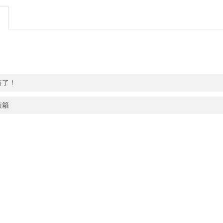
有了！
装箱