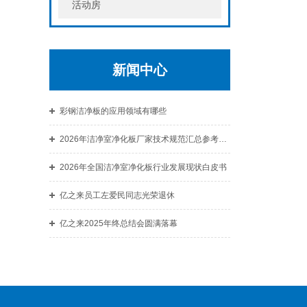
活动房
新闻中心
彩钢洁净板的应用领域有哪些
2026年洁净室净化板厂家技术规范汇总参考无锡亿之来编撰
2026年全国洁净室净化板行业发展现状白皮书
亿之来员工左爱民同志光荣退休
亿之来2025年终总结会圆满落幕