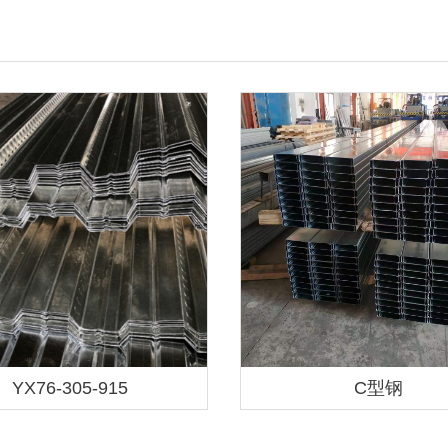
YX76-305-915
C型钢