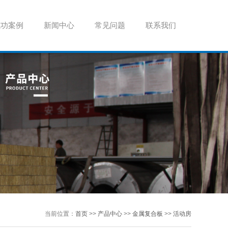
成功案例
新闻中心
常见问题
联系我们
当前位置：
首页
>>
产品中心
>>
金属复合板
>>
活动房