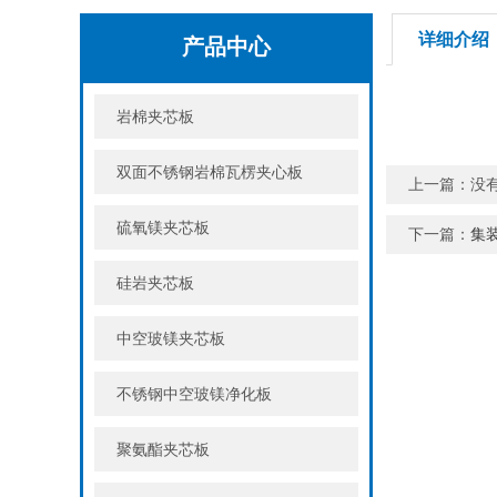
详细介绍
产品中心
岩棉夹芯板
双面不锈钢岩棉瓦楞夹心板
上一篇：没
硫氧镁夹芯板
下一篇：
集
硅岩夹芯板
中空玻镁夹芯板
不锈钢中空玻镁净化板
聚氨酯夹芯板